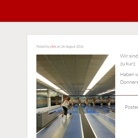
Posted by
chm
on 26. August 2016
Wir sind
zu kurz.
Haben wi
Donnerst
Poste